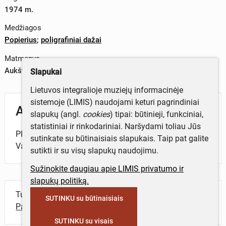
1974 m.
Medžiagos
Popierius
;
poligrafiniai dažai
Matmenys
Aukštis x plotis – 42,6 x 65,9 cm
Slapukai
Lietuvos integralioje muziejų informacinėje
sistemoje (LIMIS) naudojami keturi pagrindiniai
Aprašymas
slapukų (angl.
cookies
) tipai: būtinieji, funkciniai,
statistiniai ir rinkodariniai. Naršydami toliau Jūs
Plakate pavaizduoti policijos suimami Sakko ir
sutinkate su būtinaisiais slapukais. Taip pat galite
Vancetis. Dail. S. Dackievičius.
sutikti ir su visų slapukų naudojimu.
Sužinokite daugiau apie LIMIS privatumo ir
slapukų politiką.
Turite daugiau informacijos apie objektą?
SUTINKU su būtinaisiais
Parašykite mums!
SUTINKU su visais