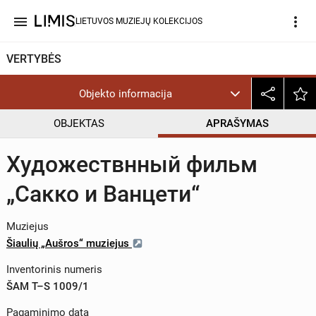
menu
more_vert
LIETUVOS MUZIEJŲ KOLEKCIJOS
VERTYBĖS
Objekto informacija
OBJEKTAS
APRAŠYMAS
Художествнный фильм
„Сакко и Ванцети“
Muziejus
Šiaulių „Aušros“ muziejus
Inventorinis numeris
ŠAM T–S 1009/1
Pagaminimo data