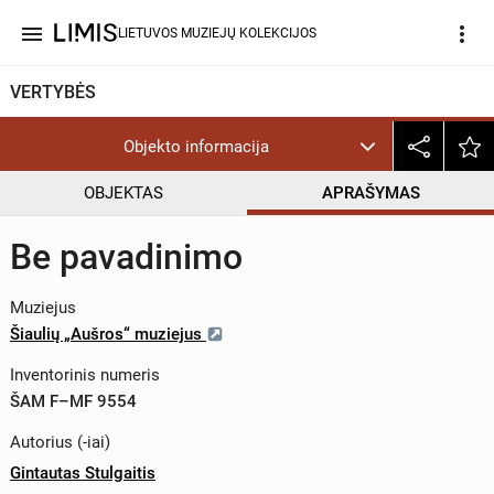
menu
more_vert
LIETUVOS MUZIEJŲ KOLEKCIJOS
VERTYBĖS
Objekto informacija
OBJEKTAS
APRAŠYMAS
Be pavadinimo
Muziejus
Šiaulių „Aušros“ muziejus
Inventorinis numeris
ŠAM F–MF 9554
Autorius (-iai)
Gintautas Stulgaitis