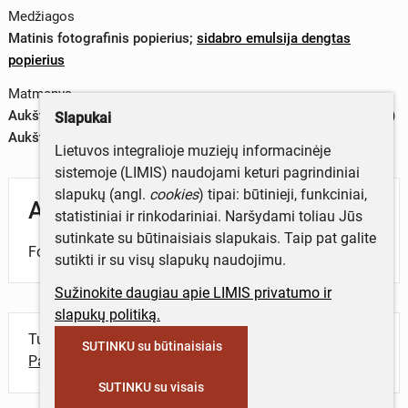
Medžiagos
Matinis fotografinis popierius
;
sidabro emulsija dengtas
popierius
Matmenys
Aukštis x plotis (baltas apvadas) – 9,3 x 14,1 cm (2019-01-16)
Slapukai
Aukštis x plotis (vaizdas) – 8,8 x 13,6 cm (2019-01-16)
Lietuvos integralioje muziejų informacinėje
sistemoje (LIMIS) naudojami keturi pagrindiniai
slapukų (angl.
cookies
) tipai: būtinieji, funkciniai,
Aprašymas
statistiniai ir rinkodariniai. Naršydami toliau Jūs
sutinkate su būtinaisiais slapukais. Taip pat galite
Fotografijoje – žmonių grupė patalpoje.
sutikti ir su visų slapukų naudojimu.
Sužinokite daugiau apie LIMIS privatumo ir
slapukų politiką.
Turite daugiau informacijos apie objektą?
SUTINKU su būtinaisiais
Parašykite mums!
SUTINKU su visais