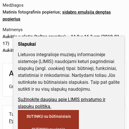
Medžiagos
Matinis fotografinis popierius
;
sidabro emulsija dengtas
popierius
Matmenys
Aukštis x plotis (baltas apvadas) – 11,0 x 16,3 cm (2019-01-
17)
Slapukai
Aukštis x plotis (vaizdas) – 10,2 x 15,5 cm (2019-01-17)
Lietuvos integralioje muziejų informacinėje
sistemoje (LIMIS) naudojami keturi pagrindiniai
slapukų (angl.
cookies
) tipai: būtinieji, funkciniai,
Aprašymas
statistiniai ir rinkodariniai. Naršydami toliau Jūs
sutinkate su būtinaisiais slapukais. Taip pat galite
Grupinė žmonių fotografija sodybos kieme.
sutikti ir su visų slapukų naudojimu.
Sužinokite daugiau apie LIMIS privatumo ir
slapukų politiką.
Turite daugiau informacijos apie objektą?
SUTINKU su būtinaisiais
Parašykite mums!