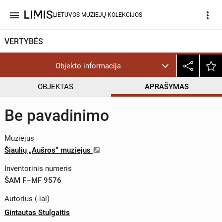
menu
more_vert
LIETUVOS MUZIEJŲ KOLEKCIJOS
VERTYBĖS
Objekto informacija
OBJEKTAS
APRAŠYMAS
Be pavadinimo
Muziejus
Šiaulių „Aušros“ muziejus
Inventorinis numeris
ŠAM F–MF 9576
Autorius (-iai)
Gintautas Stulgaitis