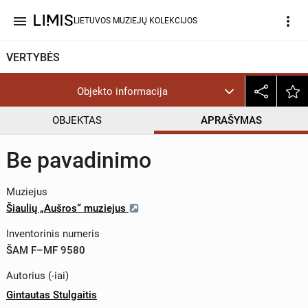
menu
more_vert
LIETUVOS MUZIEJŲ KOLEKCIJOS
VERTYBĖS
Objekto informacija
OBJEKTAS
APRAŠYMAS
Be pavadinimo
Muziejus
Šiaulių „Aušros“ muziejus
Inventorinis numeris
ŠAM F–MF 9580
Autorius (-iai)
Gintautas Stulgaitis