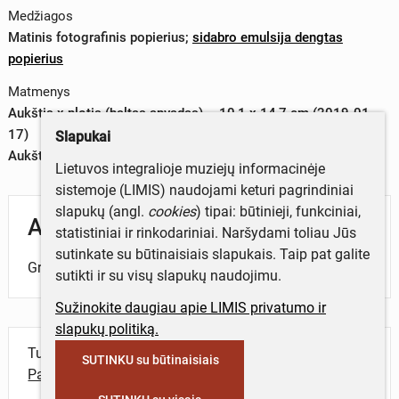
Medžiagos
Matinis fotografinis popierius
;
sidabro emulsija dengtas
popierius
Matmenys
Aukštis x plotis (baltas apvadas) – 10,1 x 14,7 cm (2019-01-
17)
Slapukai
Aukštis x plotis (vaizdas) – 9,5 x 14,3 cm (2019-01-17)
Lietuvos integralioje muziejų informacinėje
sistemoje (LIMIS) naudojami keturi pagrindiniai
slapukų (angl.
cookies
) tipai: būtinieji, funkciniai,
Aprašymas
statistiniai ir rinkodariniai. Naršydami toliau Jūs
sutinkate su būtinaisiais slapukais. Taip pat galite
Grupinė žmonių fotografija miško fone.
sutikti ir su visų slapukų naudojimu.
Sužinokite daugiau apie LIMIS privatumo ir
slapukų politiką.
Turite daugiau informacijos apie objektą?
SUTINKU su būtinaisiais
Parašykite mums!