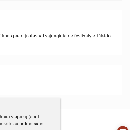
ilmas premijuotas VII sąjunginiame festivalyje. Išleido
iniai slapukų (angl.
utinkate su būtinaisiais