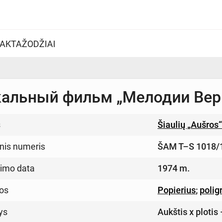
AKTAŽODŽIAI
альный фильм „Мелодии Вери
s
Šiaulių „Aušros
inis numeris
ŠAM T–S 1018/
imo data
1974 m.
os
Popierius
;
polig
ys
Aukštis x plotis