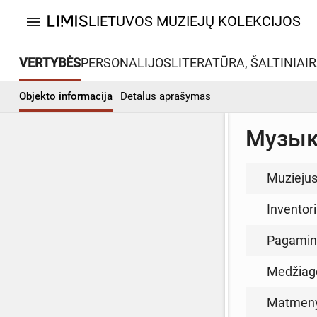
LIETUVOS MUZIEJŲ KOLEKCIJOS
menu
VERTYBĖS
PERSONALIJOS
LITERATŪRA, ŠALTINIAI
R
Objekto informacija
Detalus aprašymas
Музык
Muzieju
Inventor
Pagamin
Medžiag
Matmen