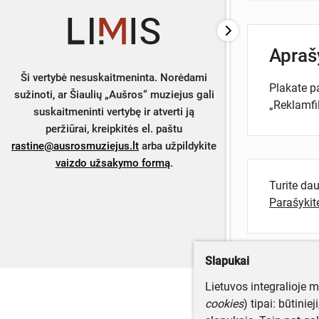
Apra
Ši vertybė nesuskaitmeninta. Norėdami
Plakate p
sužinoti, ar Šiaulių „Aušros“ muziejus gali
„Reklamf
suskaitmeninti vertybę ir atverti ją
peržiūrai, kreipkitės el. paštu
rastine@ausrosmuziejus.lt
arba užpildykite
vaizdo užsakymo formą
.
Turite da
Parašyki
Slapukai
Lietuvos integralioje 
cookies
) tipai: būtinie