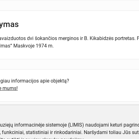
šymas
avaizduotos dvi šokančios merginos ir B. Kikabidzės portretas. F
ilmas“ Maskvoje 1974 m.
ugiau informacijos apie objektą?
te mums!
muziejų informacinėje sistemoje (LIMIS) naudojami keturi pagrind
ji, funkciniai, statistiniai ir rinkodariniai. Naršydami toliau Jūs s