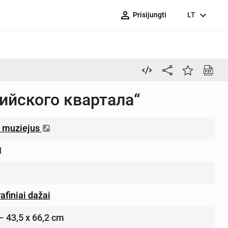
person_outline
expand_more
Prisijungti
LT
йского квартала“
“ muziejus
1
rafiniai dažai
 – 43,5 х 66,2 cm