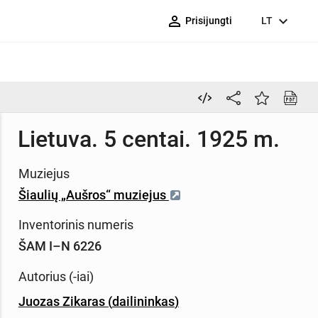
person_outline
expand_more
Prisijungti
LT
Lietuva. 5 centai. 1925 m.
Muziejus
Šiaulių „Aušros“ muziejus
Inventorinis numeris
ŠAM I–N 6226
Autorius (-iai)
Juozas Zikaras
(
dailininkas
)