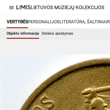
LIETUVOS MUZIEJŲ KOLEKCIJOS
menu
VERTYBĖS
PERSONALIJOS
LITERATŪRA, ŠALTINIAI
R
Objekto informacija
Detalus aprašymas