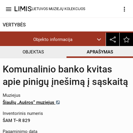
menu
more_vert
LIETUVOS MUZIEJŲ KOLEKCIJOS
VERTYBĖS
Objekto informacija
OBJEKTAS
APRAŠYMAS
Komunalinio banko kvitas
apie pinigų įnešimą į sąskaitą
Muziejus
Šiaulių „Aušros“ muziejus
Inventorinis numeris
ŠAM T–R 829
Pagaminimo data