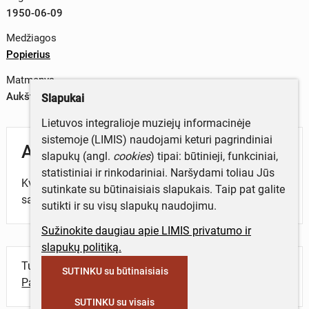
1950-06-09
Medžiagos
Popierius
Matmenys
Aukštis x plotis – 10 x 14 cm
Slapukai
Lietuvos integralioje muziejų informacinėje
sistemoje (LIMIS) naudojami keturi pagrindiniai
Aprašymas
slapukų (angl.
cookies
) tipai: būtinieji, funkciniai,
statistiniai ir rinkodariniai. Naršydami toliau Jūs
Kvitas Nr. 206810, kad Ignas Gaška įnešė 400 rub. į
sutinkate su būtinaisiais slapukais. Taip pat galite
sąskaitą. Rusų k.
sutikti ir su visų slapukų naudojimu.
Sužinokite daugiau apie LIMIS privatumo ir
slapukų politiką.
Turite daugiau informacijos apie objektą?
SUTINKU su būtinaisiais
Parašykite mums!
SUTINKU su visais