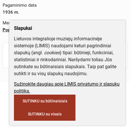
Pagaminimo data
1936 m.
Medžiagos
Slapukai
Popierius
Lietuvos integralioje muziejų informacinėje
sistemoje (LIMIS) naudojami keturi pagrindiniai
Turite daugiau informacijos apie objektą?
slapukų (angl.
cookies
) tipai: būtinieji, funkciniai,
Parašykite mums!
statistiniai ir rinkodariniai. Naršydami toliau Jūs
sutinkate su būtinaisiais slapukais. Taip pat galite
sutikti ir su visų slapukų naudojimu.
Sužinokite daugiau apie LIMIS privatumo ir slapukų
politiką.
SUTINKU su būtinaisiais
SUTINKU su visais