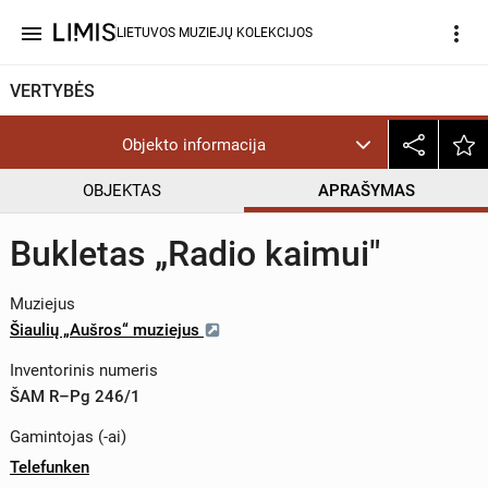
menu
more_vert
LIETUVOS MUZIEJŲ KOLEKCIJOS
VERTYBĖS
Objekto informacija
OBJEKTAS
APRAŠYMAS
Bukletas „Radio kaimui"
Muziejus
Šiaulių „Aušros“ muziejus
Inventorinis numeris
ŠAM R–Pg 246/1
Gamintojas (-ai)
Telefunken