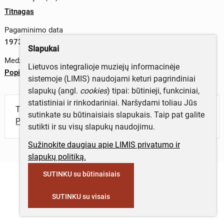
Titnagas
Pagaminimo data
1973 m.
Slapukai
Medžiagos
Lietuvos integralioje muziejų informacinėje
Popierius
sistemoje (LIMIS) naudojami keturi pagrindiniai
slapukų (angl.
cookies
) tipai: būtinieji, funkciniai,
statistiniai ir rinkodariniai. Naršydami toliau Jūs
Turite daugiau informacijos apie objektą?
sutinkate su būtinaisiais slapukais. Taip pat galite
Parašykite mums!
sutikti ir su visų slapukų naudojimu.
Sužinokite daugiau apie LIMIS privatumo ir
slapukų politiką.
SUTINKU su būtinaisiais
SUTINKU su visais