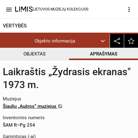
menu
more_vert
LIETUVOS MUZIEJŲ KOLEKCIJOS
VERTYBĖS
Objekto informacija
OBJEKTAS
APRAŠYMAS
Laikraštis „Žydrasis ekranas"
1973 m.
Muziejus
Šiaulių „Aušros“ muziejus
Inventorinis numeris
ŠAM R–Pg 254
Gamintojas (-ai)