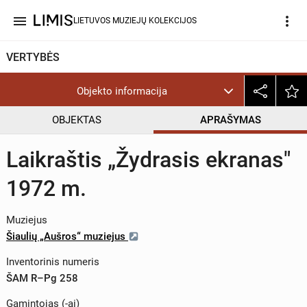
menu
more_vert
LIETUVOS MUZIEJŲ KOLEKCIJOS
VERTYBĖS
Objekto informacija
OBJEKTAS
APRAŠYMAS
Laikraštis „Žydrasis ekranas"
1972 m.
Muziejus
Šiaulių „Aušros“ muziejus
Inventorinis numeris
ŠAM R–Pg 258
Gamintojas (-ai)