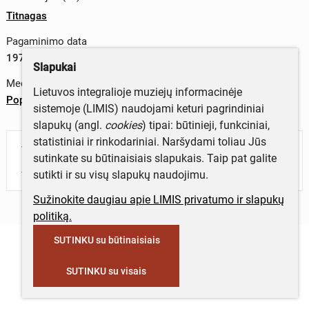
Titnagas
Pagaminimo data
1972 m.
Slapukai
Medžiagos
Lietuvos integralioje muziejų informacinėje
Popierius
sistemoje (LIMIS) naudojami keturi pagrindiniai
slapukų (angl.
cookies
) tipai: būtinieji, funkciniai,
statistiniai ir rinkodariniai. Naršydami toliau Jūs
Turite daugiau informacijos apie objektą?
sutinkate su būtinaisiais slapukais. Taip pat galite
Parašykite mums!
sutikti ir su visų slapukų naudojimu.
Sužinokite daugiau apie LIMIS privatumo ir slapukų
politiką.
SUTINKU su būtinaisiais
SUTINKU su visais