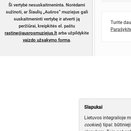
Ši vertybė nesuskaitmeninta. Norėdami
sužinoti, ar Šiaulių „Aušros“ muziejus gali
suskaitmeninti vertybę ir atverti ją
Turite da
peržiūrai, kreipkitės el. paštu
Parašyki
rastine@ausrosmuziejus.lt
arba užpildykite
vaizdo užsakymo formą
.
Slapukai
Lietuvos integralioje 
cookies
) tipai: būtinie