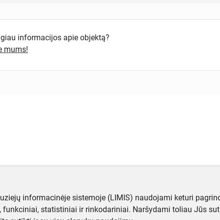
ugiau informacijos apie objektą?
te mums!
muziejų informacinėje sistemoje (LIMIS) naudojami keturi pagrind
ji, funkciniai, statistiniai ir rinkodariniai. Naršydami toliau Jūs s