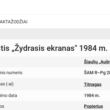
AKTAŽODŽIAI
štis „Žydrasis ekranas" 1984 m.
s
Šiaulių „Auš
inis numeris
ŠAM R–Pg 2
s (-ai)
Titnagas
imo data
1984 m.
os
Popierius