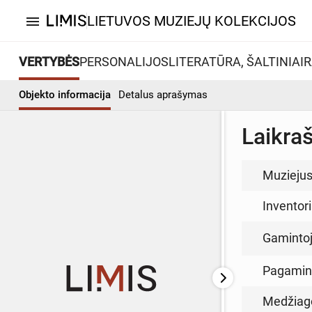
LIETUVOS MUZIEJŲ KOLEKCIJOS
menu
VERTYBĖS
PERSONALIJOS
LITERATŪRA, ŠALTINIAI
R
Objekto informacija
Detalus aprašymas
Laikra
Muzieju
Inventor
Gamintoja
Pagamin
Medžiag