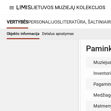
LIETUVOS MUZIEJŲ KOLEKCIJOS
menu
VERTYBĖS
PERSONALIJOS
LITERATŪRA, ŠALTINIAI
R
Objekto informacija
Detalus aprašymas
Paminkl
Muzieju
Inventor
Pagamin
Medžiag
Matmen