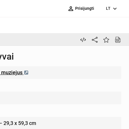
person_outline
expand_more
Prisijungti
LT
yvai
“ muziejus
 – 29,3 x 59,3 cm