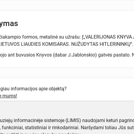
šymas
ačiakampio formos, metalinė su užrašu: ƒ„VALERIJONAS KNYV
IETUVOS LIAUDIES KOMISARAS. NUŽUDYTAS HITLERININKŲ“. Užra
ojo ant buvusios Knyvos (dabar J.Jablonskio) gatvės pastato.
ugiau informacijos apie objektą?
te mums!
muziejų informacinėje sistemoje (LIMIS) naudojami keturi pagrind
ji, funkciniai, statistiniai ir rinkodariniai. Naršydami toliau Jūs s