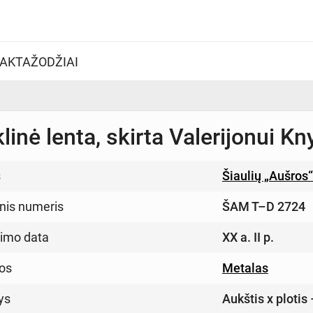
AKTAŽODŽIAI
inė lenta, skirta Valerijonui Kn
s
Šiaulių „Aušros
inis numeris
ŠAM T–D 2724
imo data
XX a. II p.
os
Metalas
ys
Aukštis x plotis