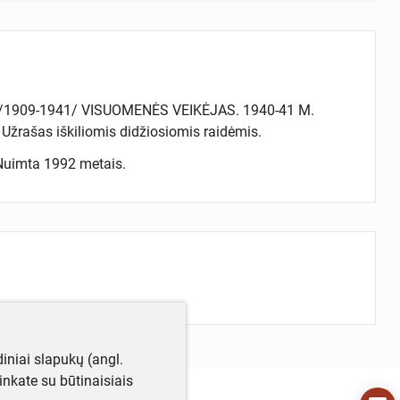
A /1909-1941/ VISUOMENĖS VEIKĖJAS. 1940-41 M.
šas iškiliomis didžiosiomis raidėmis.
 Nuimta 1992 metais.
iniai slapukų (angl.
utinkate su būtinaisiais