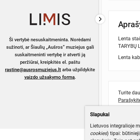
Apra
Lenta st
Ši vertybė nesuskaitmeninta. Norėdami
TARYBŲ L
sužinoti, ar Šiaulių „Aušros“ muziejus gali
suskaitmeninti vertybę ir atverti ją
Lenta kab
peržiūrai, kreipkitės el. paštu
rastine@ausrosmuziejus.lt
arba užpildykite
vaizdo užsakymo formą
.
Turite da
Parašyki
Slapukai
Lietuvos integralioje 
cookies
) tipai: būtinie