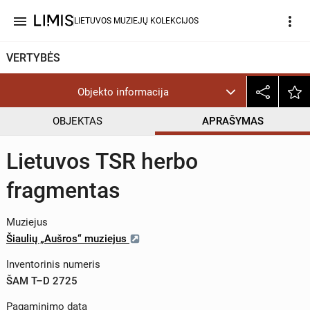
menu
more_vert
LIETUVOS MUZIEJŲ KOLEKCIJOS
VERTYBĖS
Objekto informacija
OBJEKTAS
APRAŠYMAS
Lietuvos TSR herbo
fragmentas
Muziejus
Šiaulių „Aušros“ muziejus
Inventorinis numeris
ŠAM T–D 2725
Pagaminimo data