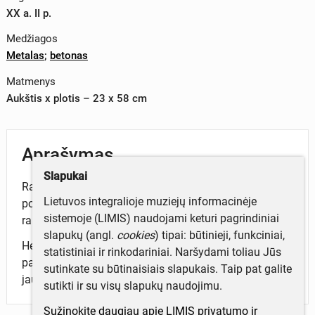
XX a. II p.
Medžiagos
Metalas
;
betonas
Matmenys
Aukštis x plotis – 23 x 58 cm
Aprašymas
Slapukai
Raidės nuo LTSR herbo, buvusio Šiaulių
Lietuvos integralioje muziejų informacinėje
politechnikumo pastato frontone. Betoninės pavienės
sistemoje (LIMIS) naudojami keturi pagrindiniai
raidės sutvirtintos metalu, išorėje nudažytos baltai.
slapukų (angl.
cookies
) tipai: būtinieji, funkciniai,
Herbas nuo frontono buvo numuštas 1991 metų
statistiniai ir rinkodariniai. Naršydami toliau Jūs
pavasarį (prieš pučą Maskvoje). Akciją organizavo
sutinkate su būtinaisiais slapukais. Taip pat galite
jaunalietuviai ir Lietuvos Laisvės Lygos atstovai.
sutikti ir su visų slapukų naudojimu.
Sužinokite daugiau apie LIMIS privatumo ir