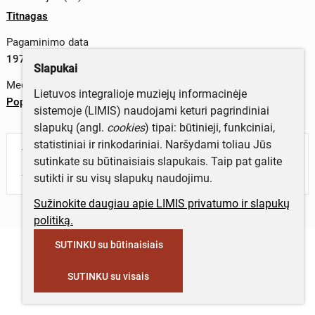
Titnagas
Pagaminimo data
1973 m.
Slapukai
Medžiagos
Lietuvos integralioje muziejų informacinėje
Popierius
sistemoje (LIMIS) naudojami keturi pagrindiniai
slapukų (angl.
cookies
) tipai: būtinieji, funkciniai,
statistiniai ir rinkodariniai. Naršydami toliau Jūs
Turite daugiau informacijos apie objektą?
sutinkate su būtinaisiais slapukais. Taip pat galite
Parašykite mums!
sutikti ir su visų slapukų naudojimu.
Sužinokite daugiau apie LIMIS privatumo ir slapukų
politiką.
SUTINKU su būtinaisiais
SUTINKU su visais