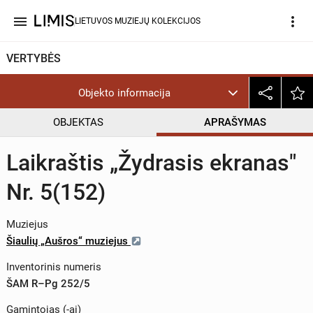
menu
more_vert
LIETUVOS MUZIEJŲ KOLEKCIJOS
VERTYBĖS
Objekto informacija
OBJEKTAS
APRAŠYMAS
Laikraštis „Žydrasis ekranas"
Nr. 5(152)
Muziejus
Šiaulių „Aušros“ muziejus
Inventorinis numeris
ŠAM R–Pg 252/5
Gamintojas (-ai)