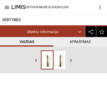
menu
more_vert
LIETUVOS MUZIEJŲ KOLEKCIJOS
VERTYBĖS
Objekto informacija
VAIZDAS
APRAŠYMAS
keyboard_arrow_left
keyboard_arrow_right