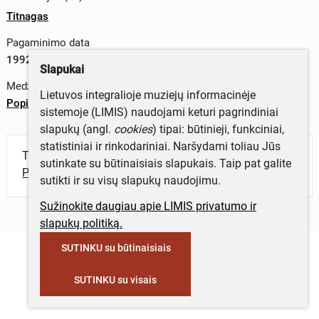
Titnagas
Pagaminimo data
1992 m.
Slapukai
Medžiagos
Lietuvos integralioje muziejų informacinėje
Popierius
sistemoje (LIMIS) naudojami keturi pagrindiniai
slapukų (angl.
cookies
) tipai: būtinieji, funkciniai,
statistiniai ir rinkodariniai. Naršydami toliau Jūs
Turite daugiau informacijos apie objektą?
sutinkate su būtinaisiais slapukais. Taip pat galite
Parašykite mums!
sutikti ir su visų slapukų naudojimu.
Sužinokite daugiau apie LIMIS privatumo ir
slapukų politiką.
SUTINKU su būtinaisiais
SUTINKU su visais