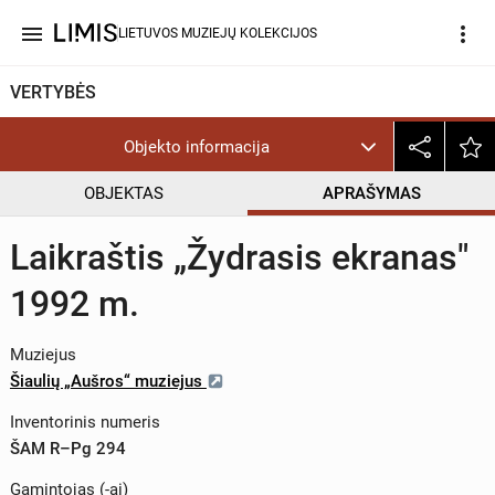
menu
more_vert
LIETUVOS MUZIEJŲ KOLEKCIJOS
VERTYBĖS
Objekto informacija
OBJEKTAS
APRAŠYMAS
Laikraštis „Žydrasis ekranas"
1992 m.
Muziejus
Šiaulių „Aušros“ muziejus
Inventorinis numeris
ŠAM R–Pg 294
Gamintojas (-ai)