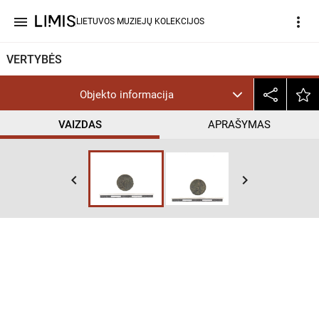
menu
more_vert
LIETUVOS MUZIEJŲ KOLEKCIJOS
VERTYBĖS
Objekto informacija
VAIZDAS
APRAŠYMAS
keyboard_arrow_left
keyboard_arrow_right