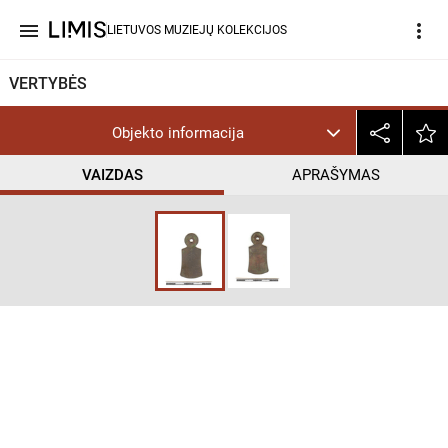
menu
more_vert
LIETUVOS MUZIEJŲ KOLEKCIJOS
VERTYBĖS
Objekto informacija
VAIZDAS
APRAŠYMAS
help_outline
NoC-NC