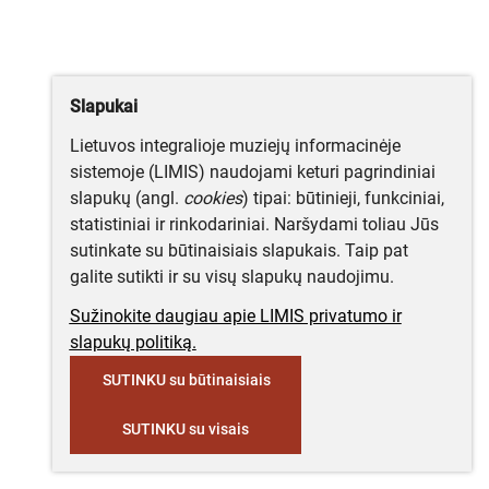
Slapukai
Lietuvos integralioje muziejų informacinėje
sistemoje (LIMIS) naudojami keturi pagrindiniai
slapukų (angl.
cookies
) tipai: būtinieji, funkciniai,
statistiniai ir rinkodariniai. Naršydami toliau Jūs
sutinkate su būtinaisiais slapukais. Taip pat
galite sutikti ir su visų slapukų naudojimu.
Sužinokite daugiau apie LIMIS privatumo ir
slapukų politiką.
SUTINKU su būtinaisiais
SUTINKU su visais