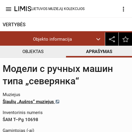
menu
more_vert
LIETUVOS MUZIEJŲ KOLEKCIJOS
VERTYBĖS
Objekto informacija
OBJEKTAS
APRAŠYMAS
Модели с ручных машин
типа „северянка“
Muziejus
Šiaulių „Aušros“ muziejus
Inventorinis numeris
ŠAM T–Pg 10698
Gamintojas (-ai)