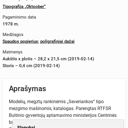
Tipografija „Oktoober“
Pagaminimo data
1978 m.
Medžiagos
Spaudos popierius
;
poligrafiniai dažai
Matmenys
Aukštis x plotis – 28,2 x 21,5 cm (2019-02-14)
Storis – 0,4 cm (2019-02-14)
Aprašymas
Modelių, megztų rankinėmis „Severiankos“ tipo
mezgimo mašinomis, katalogas. Parengtas RTFSR
Buitinio gyventojų aptarnavimo ministerijos Centrinės
bandymų-techninės siuvimo laboratorijos
Slapukai