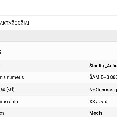
AKTAŽODŽIAI
s
s
Šiaulių „Auš
inis numeris
ŠAM E–B 88
s (-ai)
Nežinomas g
imo data
XX a. vid.
os
Medis