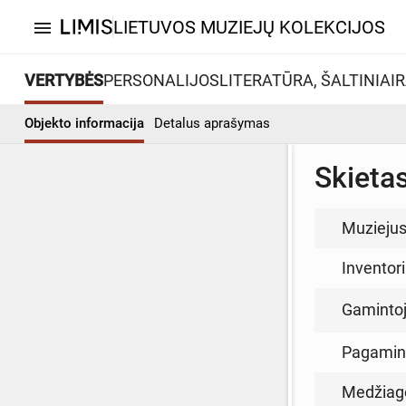
LIETUVOS MUZIEJŲ KOLEKCIJOS
menu
VERTYBĖS
PERSONALIJOS
LITERATŪRA, ŠALTINIAI
R
Objekto informacija
Detalus aprašymas
Skieta
Muzieju
Inventor
Gamintoja
Pagamin
Medžiag