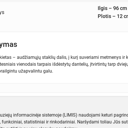
Ilgis – 96 cm
ys
Plotis – 12 
šymas
kietas – audžiamųjų staklių dalis, į kurį suveriami metmenys ir
tesniais vienodais tarpais išdėstytų dantelių, įtvirtintų tarp dvi
railgintu užapvalintu galu.
ugiau informacijos apie objektą?
te mums!
muziejų informacinėje sistemoje (LIMIS) naudojami keturi pagrind
ji, funkciniai, statistiniai ir rinkodariniai. Naršydami toliau Jūs s