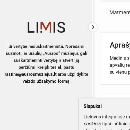
Matmen
Apra
Ši vertybė nesuskaitmeninta. Norėdami
sužinoti, ar Šiaulių „Aušros“ muziejus gali
Medinis s
suskaitmeninti vertybę ir atverti ją
apvalių re
peržiūrai, kreipkitės el. paštu
su vienu p
rastine@ausrosmuziejus.lt
arba užpildykite
vaizdo užsakymo formą
.
Turite da
Slapukai
Parašyki
Lietuvos integralioje 
cookies
) tipai: būtinie