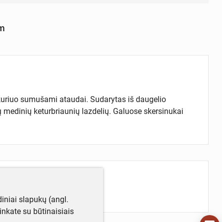
cm
 kuriuo sumušami ataudai. Sudarytas iš daugelio
ejų medinių keturbriaunių lazdelių. Galuose skersinukai
iniai slapukų (angl.
utinkate su būtinaisiais