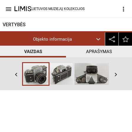
menu
more_vert
LIETUVOS MUZIEJŲ KOLEKCIJOS
VERTYBĖS
Objekto informacija
VAIZDAS
APRAŠYMAS
keyboard_arrow_left
keyboard_arrow_right