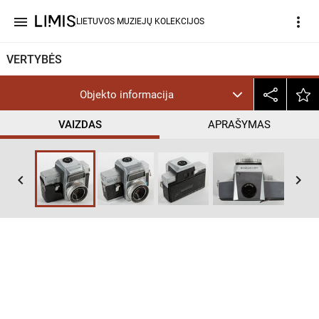
menu
more_vert
LIETUVOS MUZIEJŲ KOLEKCIJOS
VERTYBĖS
Objekto informacija
VAIZDAS
APRAŠYMAS
keyboard_arrow_left
keyboard_arrow_right