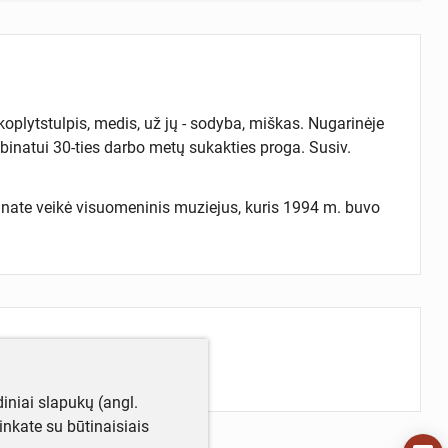
oplytstulpis, medis, už jų - sodyba, miškas. Nugarinėje
inatui 30-ties darbo metų sukakties proga. Susiv.
ate veikė visuomeninis muziejus, kuris 1994 m. buvo
iniai slapukų (angl.
utinkate su būtinaisiais