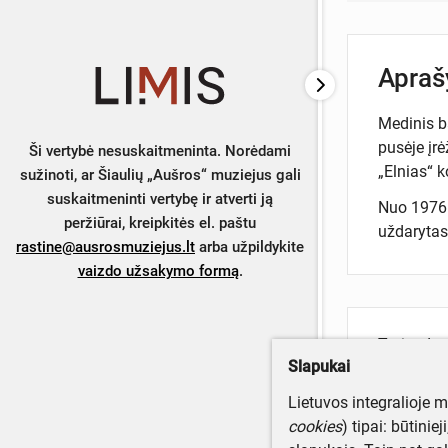
Apra
Medinis b
pusėje įr
Ši vertybė nesuskaitmeninta. Norėdami
„Elnias“ k
sužinoti, ar Šiaulių „Aušros“ muziejus gali
suskaitmeninti vertybę ir atverti ją
Nuo 1976 
peržiūrai, kreipkitės el. paštu
uždarytas
rastine@ausrosmuziejus.lt
arba užpildykite
vaizdo užsakymo formą
.
Turite da
Slapukai
Parašyki
Lietuvos integralioje 
cookies
) tipai: būtinie