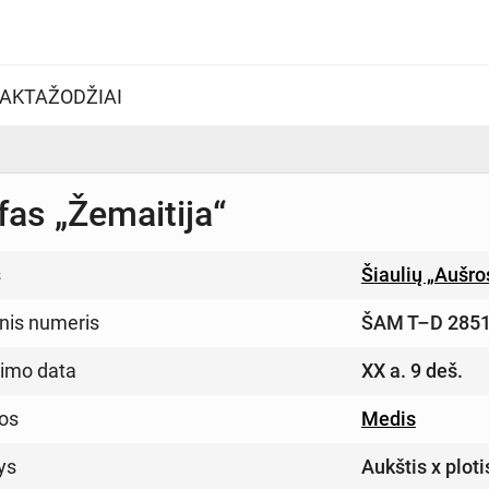
AKTAŽODŽIAI
fas „Žemaitija“
s
Šiaulių „Aušr
inis numeris
ŠAM T–D 285
imo data
XX a. 9 deš.
os
Medis
ys
Aukštis x ploti