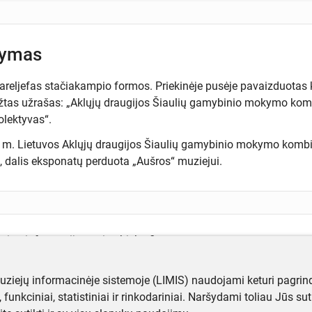
šymas
areljefas stačiakampio formos. Priekinėje pusėje pavaizduotas k
ėžtas užrašas: „Aklųjų draugijos Šiaulių gamybinio mokymo komb
olektyvas“.
m. Lietuvos Aklųjų draugijos Šiaulių gamybinio mokymo kombin
, dalis eksponatų perduota „Aušros“ muziejui.
ugiau informacijos apie objektą?
te mums!
muziejų informacinėje sistemoje (LIMIS) naudojami keturi pagrind
ji, funkciniai, statistiniai ir rinkodariniai. Naršydami toliau Jūs s