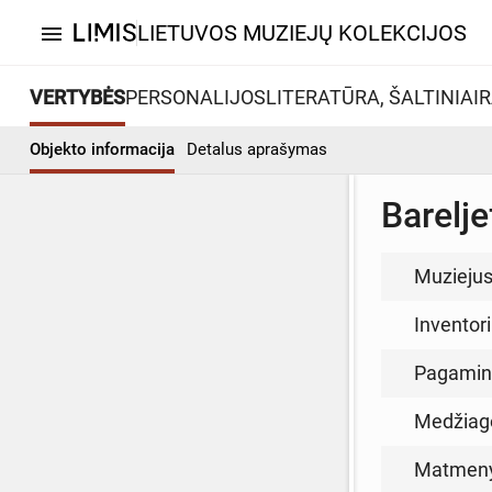
LIETUVOS MUZIEJŲ KOLEKCIJOS
menu
VERTYBĖS
PERSONALIJOS
LITERATŪRA, ŠALTINIAI
R
Objekto informacija
Detalus aprašymas
Barelje
Muzieju
Inventor
Pagamin
Medžiag
Matmen