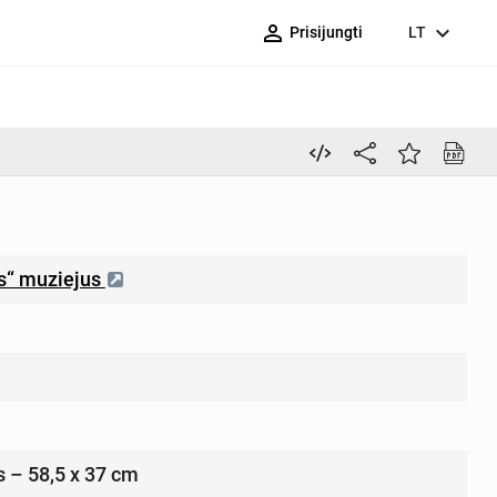
person_outline
expand_more
Prisijungti
LT
os“ muziejus
1
s – 58,5 x 37 cm