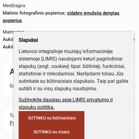
Medžiagos
Matinis fotografinis popierius
;
sidabro emulsija dengtas
popierius
Matmenys
Aukštis x plotis (baltas apvadas) – 9,5 x 13,9 cm (2019-03-04)
Slapukai
Aukštis x plotis (vaizdas) – 8,9 x 13,3 cm (2019-03-04)
Lietuvos integralioje muziejų informacinėje
sistemoje (LIMIS) naudojami keturi pagrindiniai
slapukų (angl.
cookies
) tipai: būtinieji, funkciniai,
Aprašymas
statistiniai ir rinkodariniai. Naršydami toliau Jūs
sutinkate su būtinaisiais slapukais. Taip pat galite
Grupinė jaunų žmonių fotografija.
sutikti ir su visų slapukų naudojimu.
Sužinokite daugiau apie LIMIS privatumo ir
slapukų politiką.
Turite daugiau informacijos apie objektą?
SUTINKU su būtinaisiais
Parašykite mums!
SUTINKU su visais