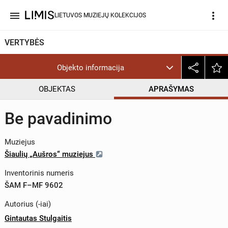
menu
more_vert
LIETUVOS MUZIEJŲ KOLEKCIJOS
VERTYBĖS
Objekto informacija
OBJEKTAS
APRAŠYMAS
Be pavadinimo
Muziejus
Šiaulių „Aušros“ muziejus
Inventorinis numeris
ŠAM F–MF 9602
Autorius (-iai)
Gintautas Stulgaitis