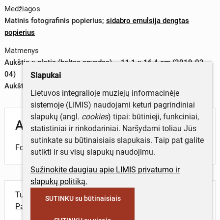
Medžiagos
Matinis fotografinis popierius
;
sidabro emulsija dengtas
popierius
Matmenys
Aukštis x plotis (baltas apvadas) – 11,1 x 16,4 cm (2019-03-
04)
Slapukai
Aukštis x plotis (vaizdas) – 10,5 x 15,7 cm (2019-03-04)
Lietuvos integralioje muziejų informacinėje
sistemoje (LIMIS) naudojami keturi pagrindiniai
slapukų (angl.
cookies
) tipai: būtinieji, funkciniai,
Aprašymas
statistiniai ir rinkodariniai. Naršydami toliau Jūs
sutinkate su būtinaisiais slapukais. Taip pat galite
Fotografijoje – jaunuolių pora.
sutikti ir su visų slapukų naudojimu.
Sužinokite daugiau apie LIMIS privatumo ir
slapukų politiką.
Turite daugiau informacijos apie objektą?
SUTINKU su būtinaisiais
Parašykite mums!