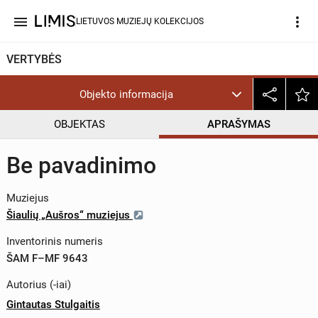
menu
more_vert
LIETUVOS MUZIEJŲ KOLEKCIJOS
VERTYBĖS
Objekto informacija
OBJEKTAS
APRAŠYMAS
Be pavadinimo
Muziejus
Šiaulių „Aušros“ muziejus
Inventorinis numeris
ŠAM F–MF 9643
Autorius (-iai)
Gintautas Stulgaitis