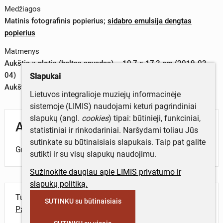
Medžiagos
Matinis fotografinis popierius
;
sidabro emulsija dengtas
popierius
Matmenys
Aukštis x plotis (baltas apvadas) – 10,7 x 17,2 cm (2019-03-
04)
Slapukai
Aukštis x plotis (vaizdas) – 10,3 x 17,0 cm (2019-03-04)
Lietuvos integralioje muziejų informacinėje
sistemoje (LIMIS) naudojami keturi pagrindiniai
slapukų (angl.
cookies
) tipai: būtinieji, funkciniai,
Aprašymas
statistiniai ir rinkodariniai. Naršydami toliau Jūs
sutinkate su būtinaisiais slapukais. Taip pat galite
Grupinė žmonių nuotrauka.
sutikti ir su visų slapukų naudojimu.
Sužinokite daugiau apie LIMIS privatumo ir
slapukų politiką.
Turite daugiau informacijos apie objektą?
SUTINKU su būtinaisiais
Parašykite mums!