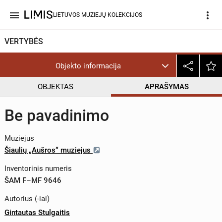
menu
more_vert
LIETUVOS MUZIEJŲ KOLEKCIJOS
VERTYBĖS
Objekto informacija
OBJEKTAS
APRAŠYMAS
Be pavadinimo
Muziejus
Šiaulių „Aušros“ muziejus
Inventorinis numeris
ŠAM F–MF 9646
Autorius (-iai)
Gintautas Stulgaitis