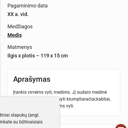
Pagaminimo data
XX a. vid.
Medžiagos
Medis
Matmenys
Ilgis x plotis – 119 x 15 cm
Aprašymas
Įrankis virvėms vyti, medinis. Jį sudaro medinė
lenta, kurios centre įtaisyti krumpliaračiai,kabliai,
metalinė rankena virvėms vyti.
iniai slapukų (angl.
utinkate su būtinaisiais