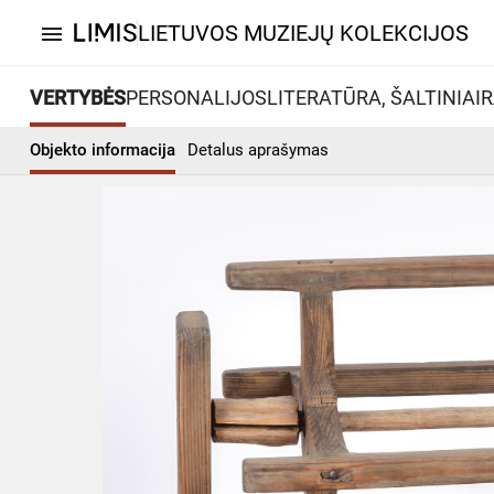
LIETUVOS MUZIEJŲ KOLEKCIJOS
menu
VERTYBĖS
PERSONALIJOS
LITERATŪRA, ŠALTINIAI
R
Objekto informacija
Detalus aprašymas