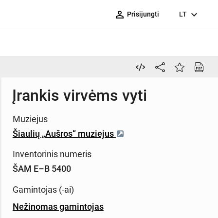
person_outline
expand_more
Prisijungti
LT
Įrankis virvėms vyti
Muziejus
Šiaulių „Aušros“ muziejus
Inventorinis numeris
ŠAM E–B 5400
Gamintojas (-ai)
Nežinomas gamintojas