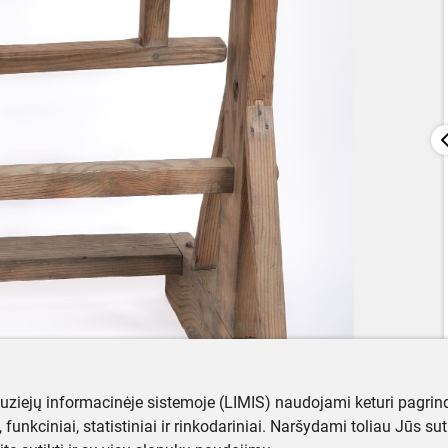
muziejų informacinėje sistemoje (LIMIS) naudojami keturi pagrind
ji, funkciniai, statistiniai ir rinkodariniai. Naršydami toliau Jūs s