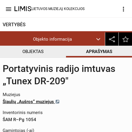
menu
more_vert
LIETUVOS MUZIEJŲ KOLEKCIJOS
VERTYBĖS
Objekto informacija
OBJEKTAS
APRAŠYMAS
Portatyvinis radijo imtuvas
„Tunex DR-209"
Muziejus
Šiaulių „Aušros“ muziejus
Inventorinis numeris
ŠAM R–Pg 1054
Gamintojas (-ai)