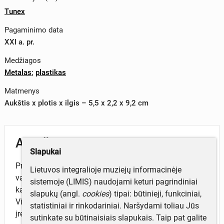
Tunex
Pagaminimo data
XXI a. pr.
Medžiagos
Metalas
;
plastikas
Matmenys
Aukštis x plotis x ilgis – 5,5 x 2,2 x 9,2 cm
Aprašymas
Slapukai
Priekinėje ir dešinėje panelėse sumontuotas įrenginio
Lietuvos integralioje muziejų informacinėje
valdymas, skaitmeninis funkcijų valdymo ekranas,
sistemoje (LIMIS) naudojami keturi pagrindiniai
kairiame priekinės panelės šone įrengtas garsiakalbis.
slapukų (angl.
cookies
) tipai: būtinieji, funkciniai,
Viršuje įrenginio sumontuota teleskopinė antena ir
statistiniai ir rinkodariniai. Naršydami toliau Jūs
įrenginio nešiojimui skirtas dirželis. Įrenginys veikia
sutinkate su būtinaisiais slapukais. Taip pat galite