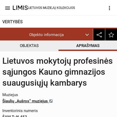
menu
more_vert
LIETUVOS MUZIEJŲ KOLEKCIJOS
VERTYBĖS
Objekto informacija
OBJEKTAS
APRAŠYMAS
Lietuvos mokytojų profesinės
sąjungos Kauno gimnazijos
suaugusiųjų kambarys
Muziejus
Šiaulių „Aušros“ muziejus
Inventorinis numeris
ŠAM T–N 453