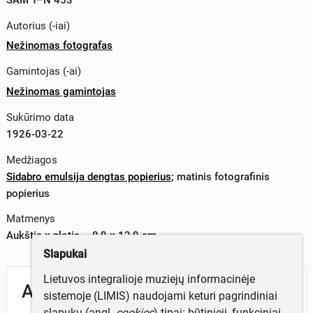
Autorius (-iai)
Nežinomas fotografas
Gamintojas (-ai)
Nežinomas gamintojas
Sukūrimo data
1926-03-22
Medžiagos
Sidabro emulsija dengtas popierius
;
matinis fotografinis
popierius
Matmenys
Aukštis x plotis – 8,9 x 13,9 cm
Slapukai
Lietuvos integralioje muziejų informacinėje
Aprašymas
sistemoje (LIMIS) naudojami keturi pagrindiniai
slapukų (angl.
cookies
) tipai: būtinieji, funkciniai,