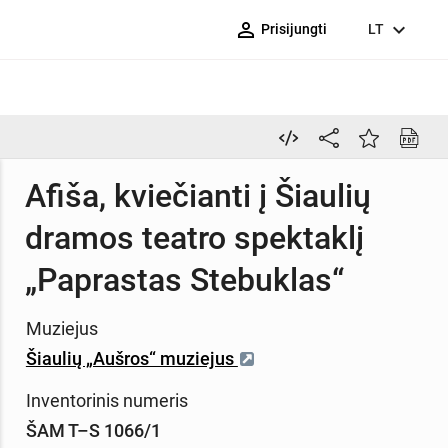
person_outline
expand_more
Prisijungti
LT
Afiša, kviečianti į Šiaulių
dramos teatro spektaklį
„Paprastas Stebuklas“
Muziejus
Šiaulių „Aušros“ muziejus
Inventorinis numeris
ŠAM T–S 1066/1