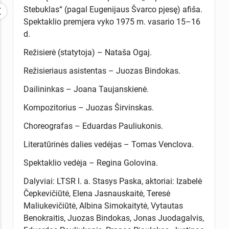
Stebuklas“ (pagal Eugenijaus Švarco pjesę) afiša.
Spektaklio premjera vyko 1975 m. vasario 15–16
d.
Režisierė (statytoja) – Nataša Ogaj.
Režisieriaus asistentas – Juozas Bindokas.
Dailininkas – Joana Taujanskienė.
Kompozitorius – Juozas Širvinskas.
Choreografas – Eduardas Pauliukonis.
Literatūrinės dalies vedėjas – Tomas Venclova.
Spektaklio vedėja – Regina Golovina.
Dalyviai: LTSR l. a. Stasys Paska, aktoriai: Izabelė
Čepkevičiūtė, Elena Jasnauskaitė, Teresė
Maliukevičiūtė, Albina Simokaitytė, Vytautas
Benokraitis, Juozas Bindokas, Jonas Juodagalvis,