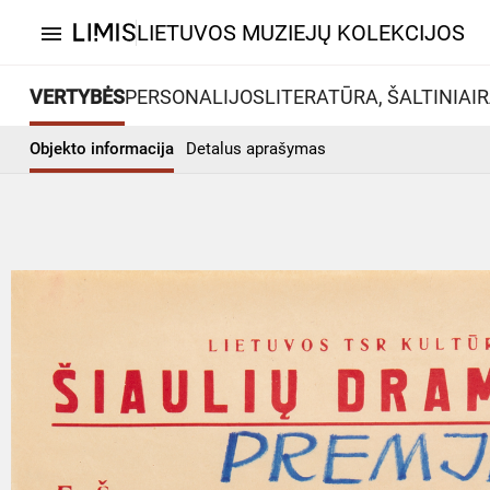
LIETUVOS MUZIEJŲ KOLEKCIJOS
menu
VERTYBĖS
PERSONALIJOS
LITERATŪRA, ŠALTINIAI
R
Objekto informacija
Detalus aprašymas