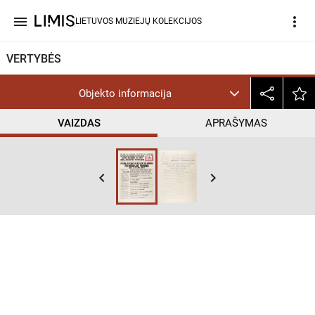
menu
more_vert
LIETUVOS MUZIEJŲ KOLEKCIJOS
VERTYBĖS
Objekto informacija
VAIZDAS
APRAŠYMAS
keyboard_arrow_left
keyboard_arrow_right