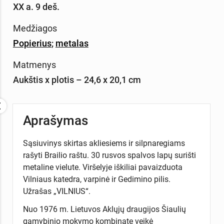
XX a. 9 deš.
Medžiagos
Popierius
;
metalas
Matmenys
Aukštis x plotis – 24,6 x 20,1 cm
Aprašymas
Sąsiuvinys skirtas akliesiems ir silpnaregiams
rašyti Brailio raštu. 30 rusvos spalvos lapų surišti
metaline vielute. Viršelyje iškiliai pavaizduota
Vilniaus katedra, varpinė ir Gedimino pilis.
Užrašas „VILNIUS“.
Nuo 1976 m. Lietuvos Aklųjų draugijos Šiaulių
gamybinio mokymo kombinate veikė