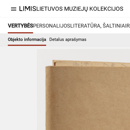
LIETUVOS MUZIEJŲ KOLEKCIJOS
menu
VERTYBĖS
PERSONALIJOS
LITERATŪRA, ŠALTINIAI
R
Objekto informacija
Detalus aprašymas