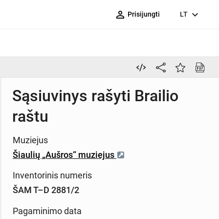
person_outline
expand_more
Prisijungti
LT
Sąsiuvinys rašyti Brailio
raštu
Muziejus
Šiaulių „Aušros“ muziejus
Inventorinis numeris
ŠAM T–D 2881/2
Pagaminimo data