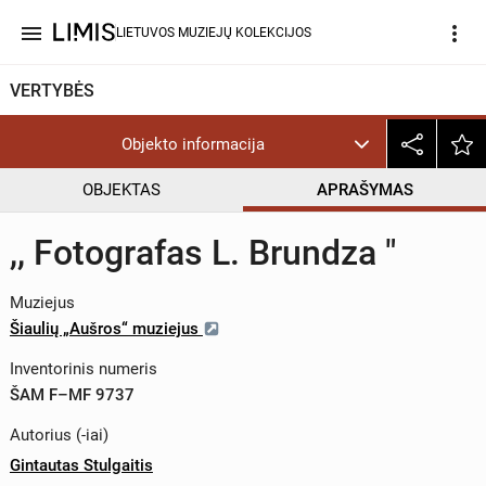
menu
more_vert
LIETUVOS MUZIEJŲ KOLEKCIJOS
VERTYBĖS
Objekto informacija
OBJEKTAS
APRAŠYMAS
,, Fotografas L. Brundza "
Muziejus
Šiaulių „Aušros“ muziejus
Inventorinis numeris
ŠAM F–MF 9737
Autorius (-iai)
Gintautas Stulgaitis