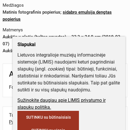
Medžiagos
Matinis fotografinis popierius
;
sidabro emulsija dengtas
popierius
Matmenys
Aukštis x plotis (baltas apvadas) – 33,3 x 24,0 cm (2019-03-
07)
Slapukai
Aukštis x plotis (vaizdas) – 32,5 x 23,3 cm (2019-03-07)
Lietuvos integralioje muziejų informacinėje
sistemoje (LIMIS) naudojami keturi pagrindiniai
slapukų (angl.
cookies
) tipai: būtinieji, funkciniai,
Aprašymas
statistiniai ir rinkodariniai. Naršydami toliau Jūs
sutinkate su būtinaisiais slapukais. Taip pat galite
Fotografijoje – fotografas L. Brundza.
sutikti ir su visų slapukų naudojimu.
Sužinokite daugiau apie LIMIS privatumo ir
slapukų politiką.
Turite daugiau informacijos apie objektą?
SUTINKU su būtinaisiais
Parašykite mums!