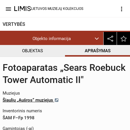
menu
more_vert
LIETUVOS MUZIEJŲ KOLEKCIJOS
VERTYBĖS
Objekto informacija
OBJEKTAS
APRAŠYMAS
Fotoaparatas „Sears Roebuck
Tower Automatic II"
Muziejus
Šiaulių „Aušros“ muziejus
Inventorinis numeris
ŠAM F–Fp 1998
Gamintojas (-ai)