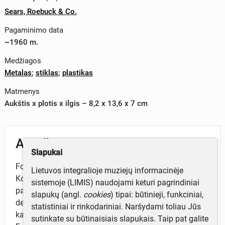
Sears, Roebuck & Co.
Pagaminimo data
~1960 m.
Medžiagos
Metalas
;
stiklas
;
plastikas
Matmenys
Aukštis x plotis x ilgis – 8,2 x 13,6 x 7 cm
Aprašymas
Slapukai
Fotoaparatas „Sears Roebuck Tower Automatic II".
Lietuvos integralioje muziejų informacinėje
Korpusas horizontalios keturkampės dėžutės formos,
sistemoje (LIMIS) naudojami keturi pagrindiniai
pagamintas iš juodos spalvos plastiko, vietomis
slapukų (angl.
cookies
) tipai: būtinieji, funkciniai,
dengtas pilkos bei auksinės spalvos dažais. Juostinis,
statistiniai ir rinkodariniai. Naršydami toliau Jūs
kadro dydis 4 x 4cm. Juostos tipas – 127.
sutinkate su būtinaisiais slapukais. Taip pat galite