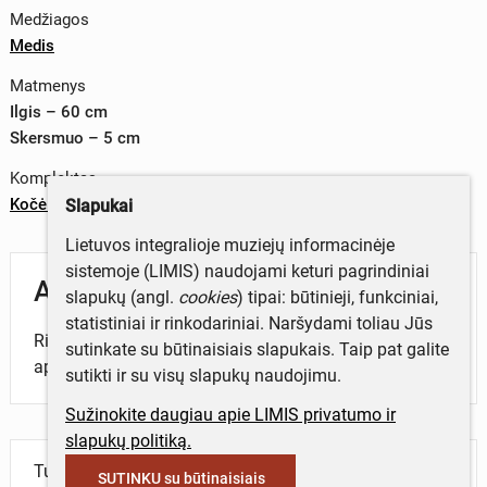
Medžiagos
Medis
Matmenys
Ilgis – 60 cm
Skersmuo – 5 cm
Komplektas
Kočėlai
Slapukai
Lietuvos integralioje muziejų informacinėje
sistemoje (LIMIS) naudojami keturi pagrindiniai
Aprašymas
slapukų (angl.
cookies
) tipai: būtinieji, funkciniai,
statistiniai ir rinkodariniai. Naršydami toliau Jūs
Ridinys – kočėlų dalis,naudojama skalbiniams lyginti,
sutinkate su būtinaisiais slapukais. Taip pat galite
apvalus.
sutikti ir su visų slapukų naudojimu.
Sužinokite daugiau apie LIMIS privatumo ir
slapukų politiką.
Turite daugiau informacijos apie objektą?
SUTINKU su būtinaisiais