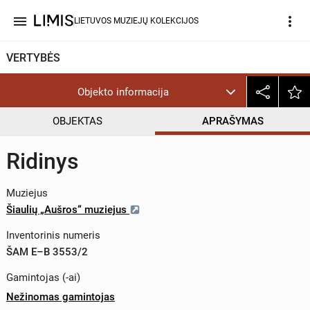
menu
more_vert
LIETUVOS MUZIEJŲ KOLEKCIJOS
VERTYBĖS
Objekto informacija
OBJEKTAS
APRAŠYMAS
Ridinys
Muziejus
Šiaulių „Aušros“ muziejus
Inventorinis numeris
ŠAM E–B 3553/2
Gamintojas (-ai)
Nežinomas gamintojas