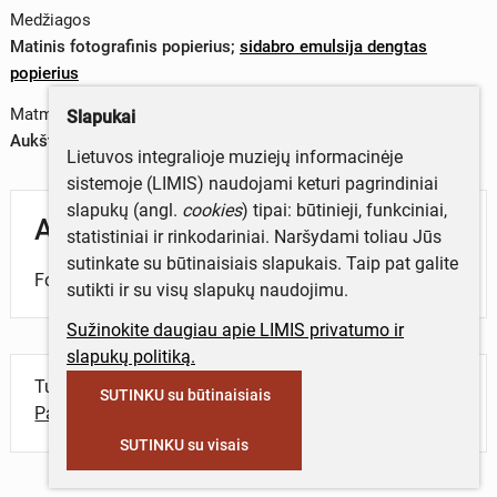
Medžiagos
Matinis fotografinis popierius
;
sidabro emulsija dengtas
popierius
Matmenys
Slapukai
Aukštis x plotis (vaizdas) – 30,3 x 39,4 cm (2019-03-12)
Lietuvos integralioje muziejų informacinėje
sistemoje (LIMIS) naudojami keturi pagrindiniai
slapukų (angl.
cookies
) tipai: būtinieji, funkciniai,
Aprašymas
statistiniai ir rinkodariniai. Naršydami toliau Jūs
sutinkate su būtinaisiais slapukais. Taip pat galite
Fotografijoje – žmogaus pakaušis stambiu planu.
sutikti ir su visų slapukų naudojimu.
Sužinokite daugiau apie LIMIS privatumo ir
slapukų politiką.
Turite daugiau informacijos apie objektą?
SUTINKU su būtinaisiais
Parašykite mums!
SUTINKU su visais