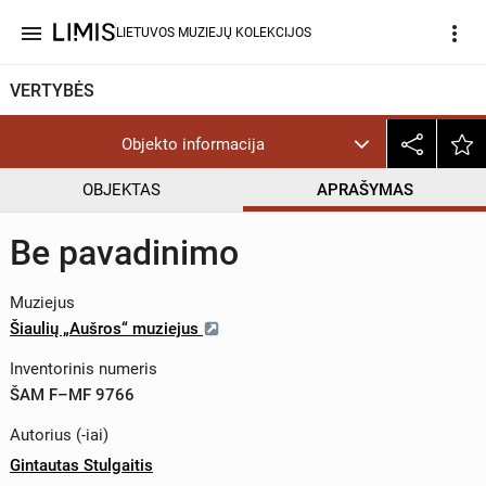
menu
more_vert
LIETUVOS MUZIEJŲ KOLEKCIJOS
VERTYBĖS
Objekto informacija
OBJEKTAS
APRAŠYMAS
Be pavadinimo
Muziejus
Šiaulių „Aušros“ muziejus
Inventorinis numeris
ŠAM F–MF 9766
Autorius (-iai)
Gintautas Stulgaitis