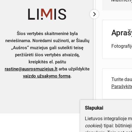
Apra
Šios vertybės skaitmeninė byla
neviešinama. Norėdami sužinoti, ar Šiaulių
Fotografij
„Aušros“ muziejus gali suteikti teisę
peržiūrėti šios vertybės atvaizdą,
kreipkitės el. paštu
rastine@ausrosmuziejus.lt
arba užpildykite
vaizdo užsakymo formą
.
Turite da
Parašyki
Slapukai
Lietuvos integralioje 
cookies
) tipai: būtinie