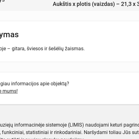
Aukštis x plotis (vaizdas) – 21,3 x
šymas
oje – gitara, šviesos ir šešėlių žaismas.
ugiau informacijos apie objektą?
te mums!
muziejų informacinėje sistemoje (LIMIS) naudojami keturi pagrind
ji, funkciniai, statistiniai ir rinkodariniai. Naršydami toliau Jūs s