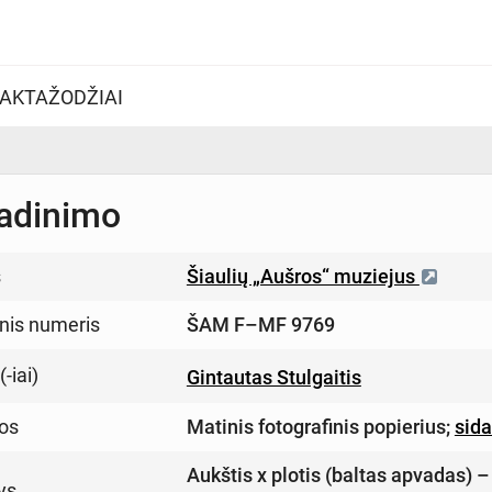
AKTAŽODŽIAI
adinimo
s
Šiaulių „Aušros“ muziejus
inis numeris
ŠAM F–MF 9769
-iai)
Gintautas Stulgaitis
os
Matinis fotografinis popierius
;
sida
Aukštis x plotis (baltas apvadas) 
ys