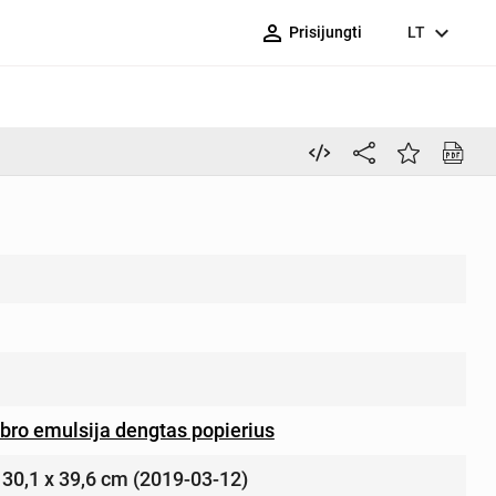
person_outline
expand_more
Prisijungti
LT
bro emulsija dengtas popierius
– 30,1 x 39,6 cm (2019-03-12)