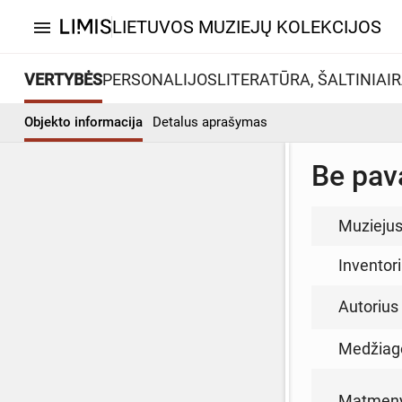
LIETUVOS MUZIEJŲ KOLEKCIJOS
menu
VERTYBĖS
PERSONALIJOS
LITERATŪRA, ŠALTINIAI
R
Objekto informacija
Detalus aprašymas
Be pav
Muzieju
Inventor
Autorius (
Medžiag
Matmen