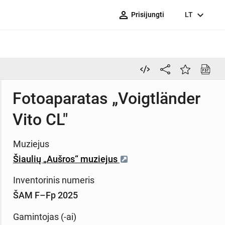
person_outline
expand_more
Prisijungti
LT
Fotoaparatas „Voigtländer
Vito CL"
Muziejus
Šiaulių „Aušros“ muziejus
Inventorinis numeris
ŠAM F–Fp 2025
Gamintojas (-ai)