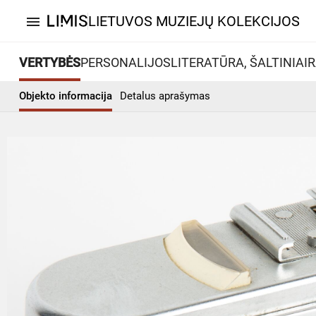
LIETUVOS MUZIEJŲ KOLEKCIJOS
menu
VERTYBĖS
PERSONALIJOS
LITERATŪRA, ŠALTINIAI
R
Objekto informacija
Detalus aprašymas