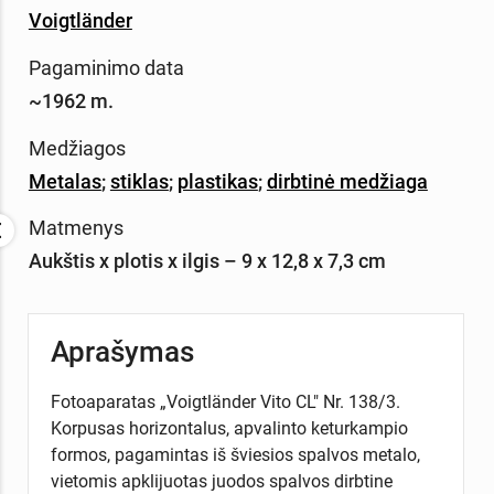
Voigtländer
Pagaminimo data
~1962 m.
Medžiagos
Metalas
;
stiklas
;
plastikas
;
dirbtinė medžiaga
Matmenys
Aukštis x plotis x ilgis – 9 x 12,8 x 7,3 cm
Aprašymas
Fotoaparatas „Voigtländer Vito CL" Nr. 138/3.
Korpusas horizontalus, apvalinto keturkampio
formos, pagamintas iš šviesios spalvos metalo,
vietomis apklijuotas juodos spalvos dirbtine