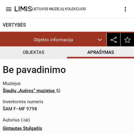
menu
more_vert
LIETUVOS MUZIEJŲ KOLEKCIJOS
VERTYBĖS
Objekto informacija
OBJEKTAS
APRAŠYMAS
Be pavadinimo
Muziejus
Šiaulių „Aušros“ muziejus
Inventorinis numeris
ŠAM F–MF 9798
Autorius (-iai)
Gintautas Stulgaitis