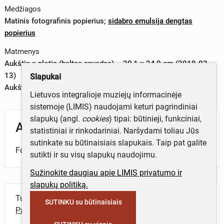
Medžiagos
Matinis fotografinis popierius
;
sidabro emulsija dengtas
popierius
Matmenys
Aukštis x plotis (baltas apvadas) – 30,1 x 24,0 cm (2019-03-
13)
Slapukai
Aukštis x plotis (vaizdas) – 27,7 x 17,2 cm (2019-03-13)
Lietuvos integralioje muziejų informacinėje
sistemoje (LIMIS) naudojami keturi pagrindiniai
slapukų (angl.
cookies
) tipai: būtinieji, funkciniai,
Aprašymas
statistiniai ir rinkodariniai. Naršydami toliau Jūs
sutinkate su būtinaisiais slapukais. Taip pat galite
Fotografijoje – menininko studija.
sutikti ir su visų slapukų naudojimu.
Sužinokite daugiau apie LIMIS privatumo ir
slapukų politiką.
Turite daugiau informacijos apie objektą?
SUTINKU su būtinaisiais
Parašykite mums!