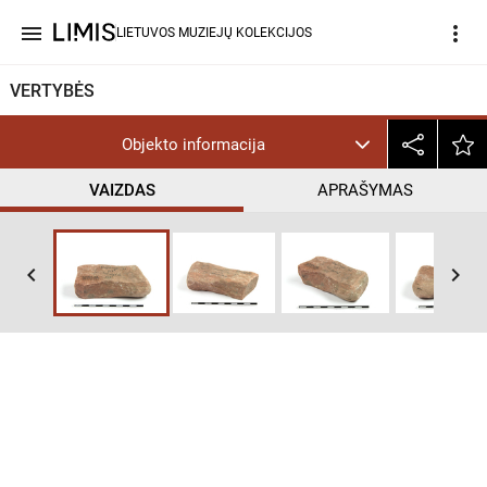
menu
more_vert
LIETUVOS MUZIEJŲ KOLEKCIJOS
VERTYBĖS
Objekto informacija
VAIZDAS
APRAŠYMAS
keyboard_arrow_left
keyboard_arrow_right