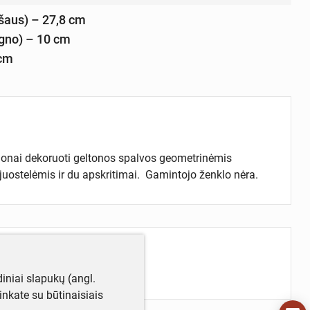
šaus) – 27,8 cm
gno) – 10 cm
 cm
. Šonai dekoruoti geltonos spalvos geometrinėmis
uostelėmis ir du apskritimai. Gamintojo ženklo nėra.
iniai slapukų (angl.
utinkate su būtinaisiais