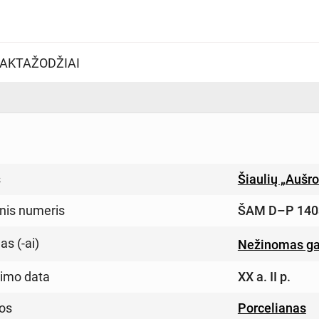
AKTAŽODŽIAI
s
Šiaulių „Aušr
inis numeris
ŠAM D–P 140
s (-ai)
Nežinomas ga
imo data
XX a. II p.
os
Porcelianas