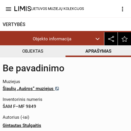
menu
more_vert
LIETUVOS MUZIEJŲ KOLEKCIJOS
VERTYBĖS
Objekto informacija
OBJEKTAS
APRAŠYMAS
Be pavadinimo
Muziejus
Šiaulių „Aušros“ muziejus
Inventorinis numeris
ŠAM F–MF 9849
Autorius (-iai)
Gintautas Stulgaitis