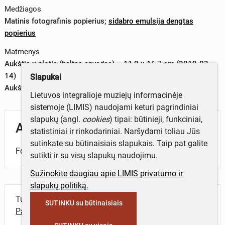
Medžiagos
Matinis fotografinis popierius
;
sidabro emulsija dengtas
popierius
Matmenys
Aukštis x plotis (baltas apvadas) – 11,0 x 16,7 cm (2019-03-
14)
Slapukai
Aukštis x plotis (vaizdas) – 9,5 x 12,4 cm (2019-03-14)
Lietuvos integralioje muziejų informacinėje
sistemoje (LIMIS) naudojami keturi pagrindiniai
slapukų (angl.
cookies
) tipai: būtinieji, funkciniai,
Aprašymas
statistiniai ir rinkodariniai. Naršydami toliau Jūs
sutinkate su būtinaisiais slapukais. Taip pat galite
Fotografijoje – daiktų kompozicija, šviesos žaismas.
sutikti ir su visų slapukų naudojimu.
Sužinokite daugiau apie LIMIS privatumo ir
slapukų politiką.
Turite daugiau informacijos apie objektą?
SUTINKU su būtinaisiais
Parašykite mums!