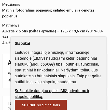
Medžiagos
Matinis fotografinis popierius
;
sidabro emulsija dengtas
popierius
Matmenys
Aukštis x plotis (baltas apvadas) – 17,5 x 19,6 cm (2019-03-
14)
Aukštis x plotis (vaizdas) – 17,0 x 19,4 cm (2019-03-14)
Slapukai
Lietuvos integralioje muziejų informacinėje
sistemoje (LIMIS) naudojami keturi pagrindiniai
Aprašymas
slapukų (angl.
cookies
) tipai: būtinieji, funkciniai,
statistiniai ir rinkodariniai. Naršydami toliau Jūs
Fotografijoje – lauko fone matosi prietaisas malkoms
sutinkate su būtinaisiais slapukais. Taip pat galite
pjauti.
sutikti ir su visų slapukų naudojimu.
Sužinokite daugiau apie LIMIS privatumo ir
slapukų politiką.
Turite daugiau informacijos apie objektą?
SUTINKU su būtinaisiais
Parašykite mums!