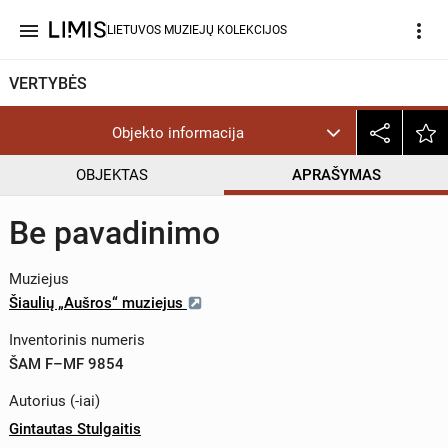
menu
more_vert
LIETUVOS MUZIEJŲ KOLEKCIJOS
VERTYBĖS
Objekto informacija
OBJEKTAS
APRAŠYMAS
Be pavadinimo
Muziejus
Šiaulių „Aušros“ muziejus
Inventorinis numeris
ŠAM F–MF 9854
Autorius (-iai)
Gintautas Stulgaitis