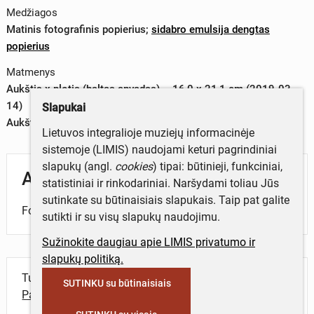
Medžiagos
Matinis fotografinis popierius
;
sidabro emulsija dengtas
popierius
Matmenys
Aukštis x plotis (baltas apvadas) – 16,0 x 21,1 cm (2019-03-
14)
Slapukai
Aukštis x plotis (vaizdas) – 15,6 x 20,7 cm (2019-03-14)
Lietuvos integralioje muziejų informacinėje
sistemoje (LIMIS) naudojami keturi pagrindiniai
slapukų (angl.
cookies
) tipai: būtinieji, funkciniai,
Aprašymas
statistiniai ir rinkodariniai. Naršydami toliau Jūs
sutinkate su būtinaisiais slapukais. Taip pat galite
Fotografijoje – miško fone jaunųjų pora.
sutikti ir su visų slapukų naudojimu.
Sužinokite daugiau apie LIMIS privatumo ir
slapukų politiką.
Turite daugiau informacijos apie objektą?
SUTINKU su būtinaisiais
Parašykite mums!