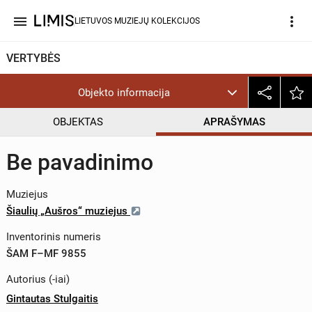
menu
more_vert
LIETUVOS MUZIEJŲ KOLEKCIJOS
VERTYBĖS
Objekto informacija
OBJEKTAS
APRAŠYMAS
Be pavadinimo
Muziejus
Šiaulių „Aušros“ muziejus
Inventorinis numeris
ŠAM F–MF 9855
Autorius (-iai)
Gintautas Stulgaitis