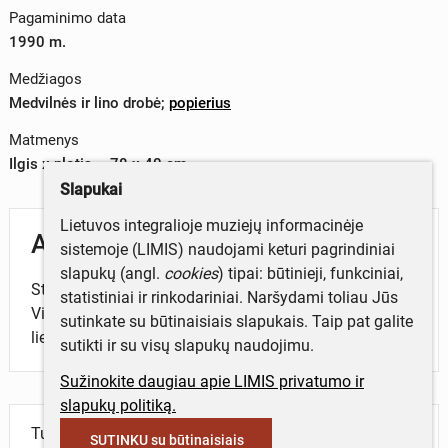
Pagaminimo data
1990 m.
Medžiagos
Medvilnės ir lino drobė
;
popierius
Matmenys
Ilgis x plotis – 78 x 40 cm
Slapukai
Lietuvos integralioje muziejų informacinėje
Aprašymas
sistemoje (LIMIS) naudojami keturi pagrindiniai
slapukų (angl.
cookies
) tipai: būtinieji, funkciniai,
Stačiakampio formos baltas vaflinis rankšluostis.
statistiniai ir rinkodariniai. Naršydami toliau Jūs
Viename kampe prisiūta popierinė etiketė su tekstu
sutinkate su būtinaisiais slapukais. Taip pat galite
lietuvių ir rusų kalbomis.
sutikti ir su visų slapukų naudojimu.
Sužinokite daugiau apie LIMIS privatumo ir
slapukų politiką.
Turite daugiau informacijos apie objektą?
SUTINKU su būtinaisiais