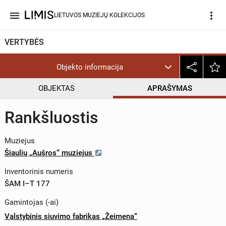
menu
more_vert
LIETUVOS MUZIEJŲ KOLEKCIJOS
VERTYBĖS
Objekto informacija
OBJEKTAS
APRAŠYMAS
Rankšluostis
Muziejus
Šiaulių „Aušros“ muziejus
Inventorinis numeris
ŠAM I–T 177
Gamintojas (-ai)
Valstybinis siuvimo fabrikas „Žeimena“