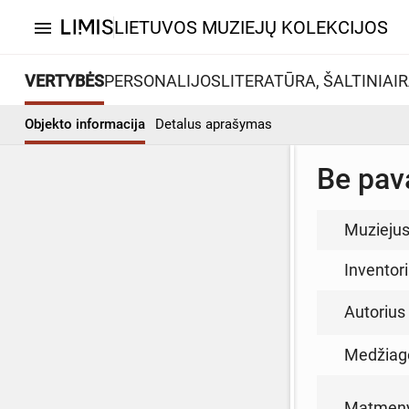
LIETUVOS MUZIEJŲ KOLEKCIJOS
menu
VERTYBĖS
PERSONALIJOS
LITERATŪRA, ŠALTINIAI
R
Objekto informacija
Detalus aprašymas
Be pav
Muzieju
Inventor
Autorius (
Medžiag
Matmen