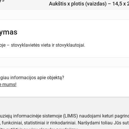
Aukštis x plotis (vaizdas) – 14,5 x
šymas
oje – stovyklavietės vieta ir stovyklautojai.
ugiau informacijos apie objektą?
te mums!
muziejų informacinėje sistemoje (LIMIS) naudojami keturi pagrind
ji, funkciniai, statistiniai ir rinkodariniai. Naršydami toliau Jūs s