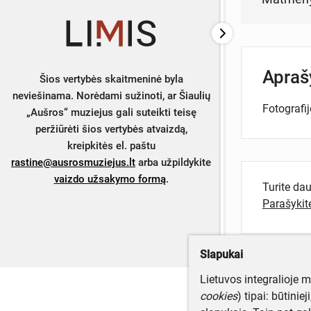
Apra
Šios vertybės skaitmeninė byla
neviešinama. Norėdami sužinoti, ar Šiaulių
Fotografij
„Aušros“ muziejus gali suteikti teisę
peržiūrėti šios vertybės atvaizdą,
kreipkitės el. paštu
rastine@ausrosmuziejus.lt
arba užpildykite
vaizdo užsakymo formą
.
Turite da
Parašyki
Slapukai
Lietuvos integralioje 
cookies
) tipai: būtinie