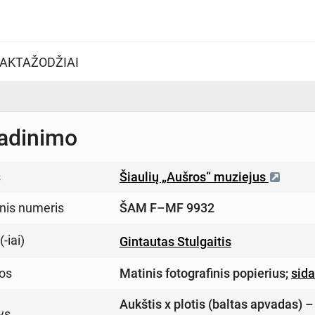
AKTAŽODŽIAI
adinimo
s
Šiaulių „Aušros“ muziejus
inis numeris
ŠAM F–MF 9932
-iai)
Gintautas Stulgaitis
os
Matinis fotografinis popierius
;
sida
Aukštis x plotis (baltas apvadas) 
ys