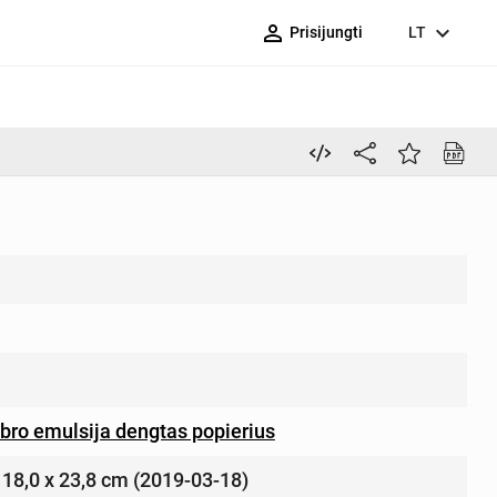
person_outline
expand_more
Prisijungti
LT
bro emulsija dengtas popierius
– 18,0 x 23,8 cm (2019-03-18)