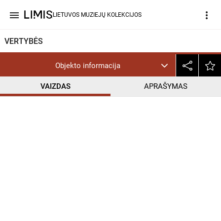
menu
more_vert
LIETUVOS MUZIEJŲ KOLEKCIJOS
VERTYBĖS
Objekto informacija
VAIZDAS
APRAŠYMAS
help_outline
CC BY