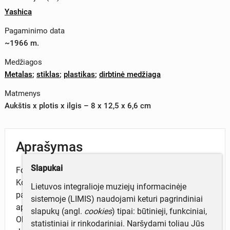
Yashica
Pagaminimo data
~1966 m.
Medžiagos
Metalas
;
stiklas
;
plastikas
;
dirbtinė medžiaga
Matmenys
Aukštis x plotis x ilgis – 8 x 12,5 x 6,6 cm
Aprašymas
Slapukai
Fotoaparatas „Yashica EZ Matic" Nr. KII5103408.
Korpusas horizontalus, apvalinto keturkampio formos,
Lietuvos integralioje muziejų informacinėje
pagamintas iš šviesios spalvos metalo, vietomis
sistemoje (LIMIS) naudojami keturi pagrindiniai
apklijuotas juodos spalvos dirbtine medžiaga.
slapukų (angl.
cookies
) tipai: būtinieji, funkciniai,
Objektyvas „Yashica" Yashinon 1:2,7/f-37 mm.
statistiniai ir rinkodariniai. Naršydami toliau Jūs