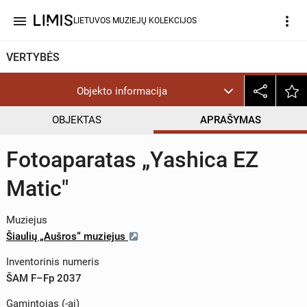
menu
more_vert
LIETUVOS MUZIEJŲ KOLEKCIJOS
VERTYBĖS
Objekto informacija
OBJEKTAS
APRAŠYMAS
Fotoaparatas „Yashica EZ
Matic"
Muziejus
Šiaulių „Aušros“ muziejus
Inventorinis numeris
ŠAM F–Fp 2037
Gamintojas (-ai)