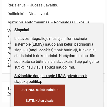
Režisierius – Juozas Javaitis.
Dailininkė – Nina Livont.
Muzikinis apiforminimas – Romualdas Lukošius.
Slapukai
Vaidina: Vladas Baranauskas, Sigitas Jakubauskas,
Elena Jasnauskaitė, Rimanta Krilavičiūtė, Faustina
Lietuvos integralioje muziejų informacinėje
Laurinaitytė, Edmundas Leonavičius, Irena Liutikaitė,
sistemoje (LIMIS) naudojami keturi pagrindiniai
Nijolė Narmontaitė, Vilija Paleckaitė, Eduardas
slapukų (angl.
cookies
) tipai: būtinieji, funkciniai,
Pauliukonis, Pranas Piaulokas, Arūnas Sabonaitis,
statistiniai ir rinkodariniai. Naršydami toliau Jūs
Vaclovas Tamašauskas, Antanas Venckus, Juozas
sutinkate su būtinaisiais slapukais. Taip pat galite
Žibūda.
sutikti ir su visų slapukų naudojimu.
Sužinokite daugiau apie LIMIS privatumo ir
slapukų politiką.
Turite daugiau informacijos apie objektą?
SUTINKU su būtinaisiais
Parašykite mums!
SUTINKU su visais