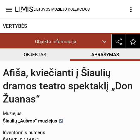
menu
more_vert
LIETUVOS MUZIEJŲ KOLEKCIJOS
VERTYBĖS
Objekto informacija
OBJEKTAS
APRAŠYMAS
Afiša, kviečianti į Šiaulių
dramos teatro spektaklį „Don
Žuanas“
Muziejus
Šiaulių „Aušros“ muziejus
Inventorinis numeris
ŠAM T–S 1168/1