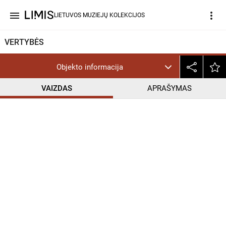
menu
more_vert
LIETUVOS MUZIEJŲ KOLEKCIJOS
VERTYBĖS
Objekto informacija
VAIZDAS
APRAŠYMAS